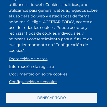
de privacidad
y la acepto.
utilizar el sitio web; Cookies analíticas, que
utilizamos para generar datos agregados sobre
el uso del sitio web y estadísticas de forma
IKI en otras latitudes
anónima. Si elige "ACEPTAR TODO", acepta el
uso de todas las cookies. Puede aceptar y
.
.
.
.
rechazar tipos de cookies individuales y
revocar su consentimiento para el futuro en
cualquier momento en "Configuración de
cookies".
Protección de datos
Información de registro
Documentación sobre cookies
Configuración de cookies
MENU FOOTER
Aviso legal
Información de registro
Protección de datos
DENEGAR TODO