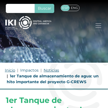
Pasar al contenido principal
Buscar
ESP
ENG
RUTA DE NAVEGACIÓN
Inicio
Impactos
Noticias
1er Tanque de almacenamiento de agua: un
hito importante del proyecto G-CREWS
1er Tanque de