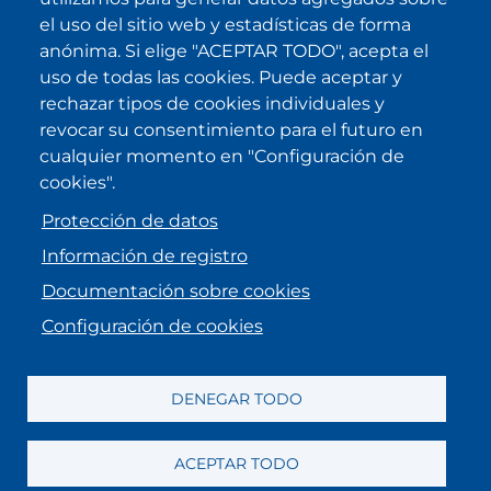
el uso del sitio web y estadísticas de forma
IKI en otras latitudes
anónima. Si elige "ACEPTAR TODO", acepta el
uso de todas las cookies. Puede aceptar y
.
.
.
.
rechazar tipos de cookies individuales y
revocar su consentimiento para el futuro en
cualquier momento en "Configuración de
cookies".
Protección de datos
Información de registro
Documentación sobre cookies
Configuración de cookies
Menu Footer
Aviso legal
Información de registro
Protección de datos
DENEGAR TODO
Mecanismo de denuncias
ACEPTAR TODO
Preferencias de Cookies