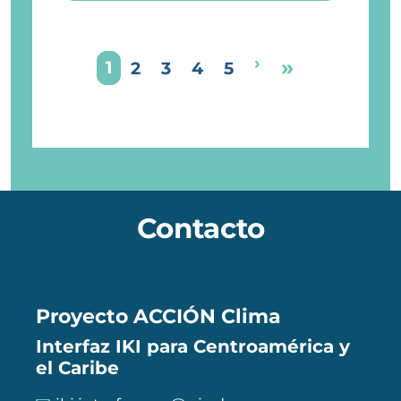
Paginación
Siguiente págin
›
Última pá
»
Page
1
Page
Page
Page
Page
2
3
4
5
Contacto
Proyecto ACCIÓN Clima
Interfaz IKI para Centroamérica y
el Caribe