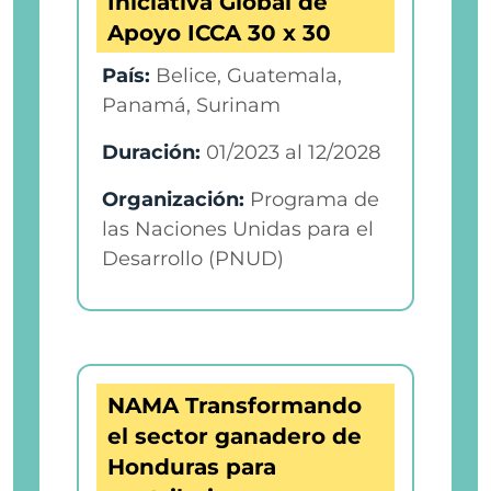
Iniciativa Global de
Apoyo ICCA 30 x 30
País:
Belice, Guatemala,
Panamá, Surinam
Duración:
01/2023
al
12/2028
Organización:
Programa de
las Naciones Unidas para el
Desarrollo (PNUD)
NAMA Transformando
el sector ganadero de
Honduras para