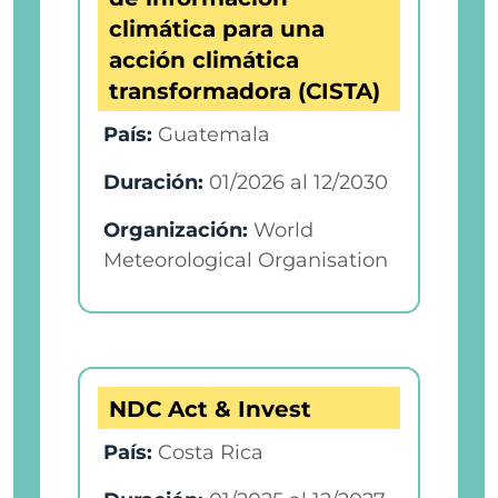
climática para una
acción climática
transformadora (CISTA)
País:
Guatemala
Duración:
01/2026
al
12/2030
Organización:
World
Meteorological Organisation
NDC Act & Invest
País:
Costa Rica