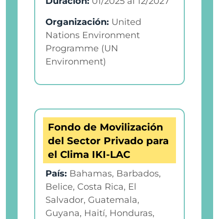
Duración:
01/2025
al
12/2027
Organización:
United
Nations Environment
Programme (UN
Environment)
Fondo de Movilización
del Sector Privado para
el Clima IKI-LAC
País:
Bahamas, Barbados,
Belice, Costa Rica, El
Salvador, Guatemala,
Guyana, Haití, Honduras,