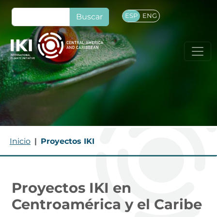
Pasar al contenido principal
Buscar
ESP
ENG
Ruta de navegación
Inicio
Proyectos IKI
Proyectos IKI en
Centroamérica y el Caribe