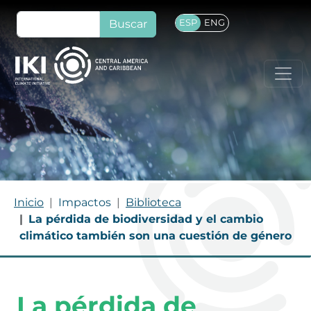
Pasar al contenido principal
Buscar
ESP
ENG
Ruta de navegación
Inicio
Impactos
Biblioteca
La pérdida de biodiversidad y el cambio
climático también son una cuestión de género
La pérdida de