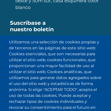
oeste y 50m sur, casa esquinera color
blanco
Suscríbase a
nuestro boletín
Utilizamos una selección de cookies propias y
de terceros en las páginas de este sitio web:
SUBSCRIBE
Cookies esenciales, que son necesarias para
utilizar el sitio web; cookies funcionales, que
He sido informado/a sobre
política
proporcionan una mayor facilidad de uso al
de privacidad
y la acepto.
utilizar el sitio web; Cookies analíticas, que
utilizamos para generar datos agregados sobre
el uso del sitio web y estadísticas de forma
IKI en otras latitudes
anónima. Si elige "ACEPTAR TODO", acepta el
uso de todas las cookies. Puede aceptar y
.
.
.
.
rechazar tipos de cookies individuales y
revocar su consentimiento para el futuro en