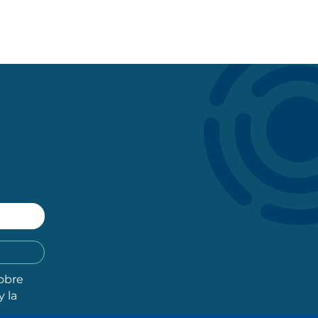
obre
y la