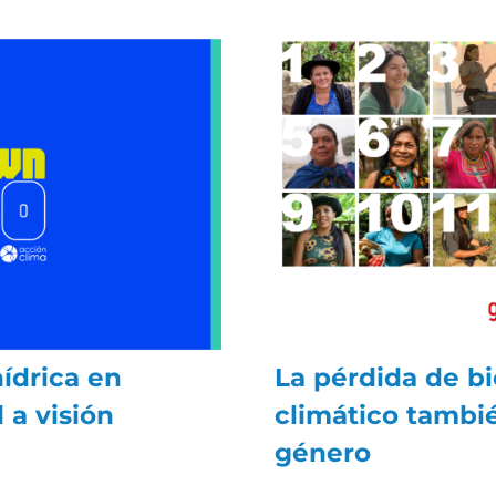
ídrica en
La pérdida de bi
 a visión
climático tambi
género