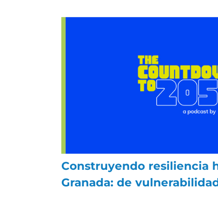
Construyendo resiliencia h
Granada: de vulnerabilidad