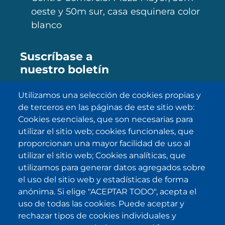
oeste y 50m sur, casa esquinera color
blanco
Suscríbase a
nuestro boletín
Utilizamos una selección de cookies propias y
de terceros en las páginas de este sitio web:
SUBSCRIBE
Cookies esenciales, que son necesarias para
utilizar el sitio web; cookies funcionales, que
He sido informado/a sobre
política
proporcionan una mayor facilidad de uso al
de privacidad
y la acepto.
utilizar el sitio web; Cookies analíticas, que
utilizamos para generar datos agregados sobre
el uso del sitio web y estadísticas de forma
IKI en otras latitudes
anónima. Si elige "ACEPTAR TODO", acepta el
uso de todas las cookies. Puede aceptar y
.
.
.
.
rechazar tipos de cookies individuales y