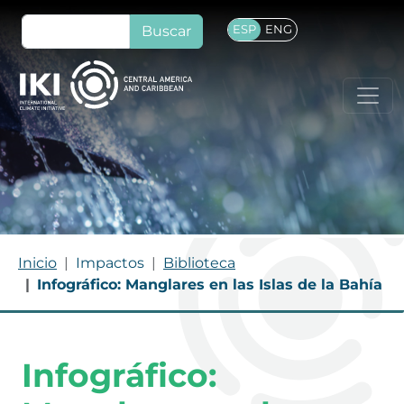
Pasar al contenido principal
Buscar
ESP
ENG
Ruta de navegación
Inicio
Impactos
Biblioteca
Infográfico: Manglares en las Islas de la Bahía
Infográfico: