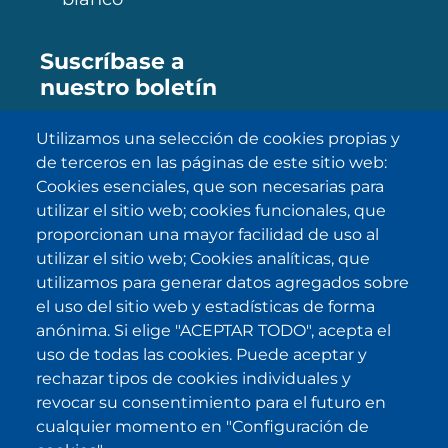
Suscríbase a
nuestro boletín
Utilizamos una selección de cookies propias y
de terceros en las páginas de este sitio web:
SUBSCRIBE
Cookies esenciales, que son necesarias para
utilizar el sitio web; cookies funcionales, que
He sido informado/a sobre
política
proporcionan una mayor facilidad de uso al
de privacidad
y la acepto.
utilizar el sitio web; Cookies analíticas, que
utilizamos para generar datos agregados sobre
el uso del sitio web y estadísticas de forma
IKI en otras latitudes
anónima. Si elige "ACEPTAR TODO", acepta el
uso de todas las cookies. Puede aceptar y
.
.
.
.
rechazar tipos de cookies individuales y
revocar su consentimiento para el futuro en
cualquier momento en "Configuración de