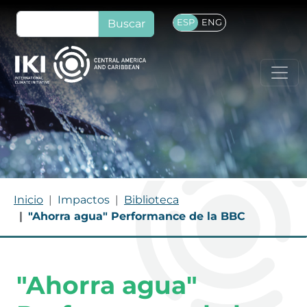
Pasar al contenido principal
Buscar
ESP
ENG
Ruta de navegación
Inicio
Impactos
Biblioteca
"Ahorra agua" Performance de la BBC
"Ahorra agua"