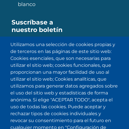
blanco
Suscríbase a
nuestro boletín
Utilizamos una selección de cookies propias y
de terceros en las páginas de este sitio web:
SUBSCRIBE
Cookies esenciales, que son necesarias para
utilizar el sitio web; cookies funcionales, que
He sido informado/a sobre
política
proporcionan una mayor facilidad de uso al
de privacidad
y la acepto.
utilizar el sitio web; Cookies analíticas, que
utilizamos para generar datos agregados sobre
el uso del sitio web y estadísticas de forma
IKI en otras latitudes
anónima. Si elige "ACEPTAR TODO", acepta el
uso de todas las cookies. Puede aceptar y
.
.
.
.
rechazar tipos de cookies individuales y
revocar su consentimiento para el futuro en
cualquier momento en "Configuración de