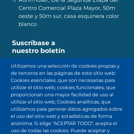
Centro Comercial Plaza Mayor, 50m
oeste y 50m sur, casa esquinera color
blanco
Suscríbase a
nuestro boletín
Utilizamos una selección de cookies propias y
de terceros en las páginas de este sitio web:
SUBSCRIBE
Cookies esenciales, que son necesarias para
utilizar el sitio web; cookies funcionales, que
He sido informado/a sobre
política
proporcionan una mayor facilidad de uso al
de privacidad
y la acepto.
utilizar el sitio web; Cookies analíticas, que
utilizamos para generar datos agregados sobre
el uso del sitio web y estadísticas de forma
IKI en otras latitudes
anónima. Si elige "ACEPTAR TODO", acepta el
uso de todas las cookies. Puede aceptar y
.
.
.
.