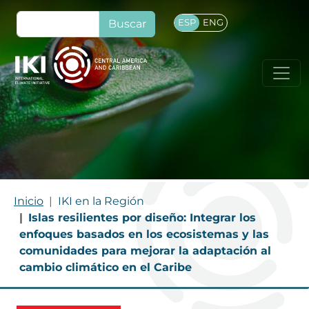
Pasar al contenido principal
Buscar
ESP
ENG
RUTA DE NAVEGACIÓN
Inicio
IKI en la Región
Islas resilientes por diseño: Integrar los
enfoques basados en los ecosistemas y las
comunidades para mejorar la adaptación al
cambio climático en el Caribe