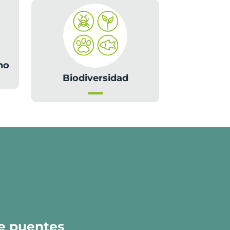
no
Biodiversidad
e puentes