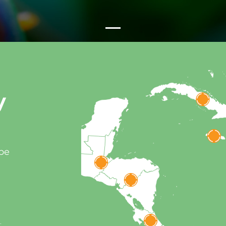
y
ibe
)