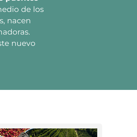
edio de los
es, nacen
rmadoras.
este nuevo