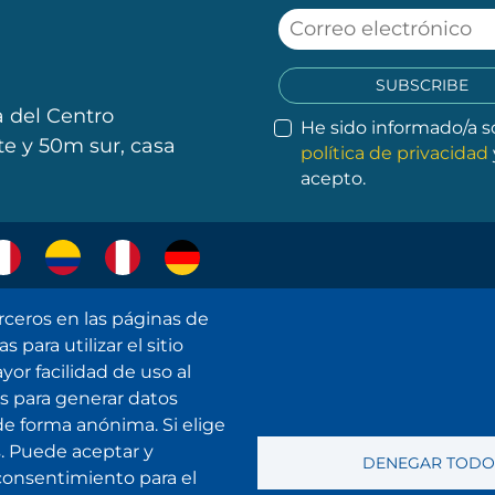
SUBSCRIBE
 del Centro
He sido informado/a s
e y 50m sur, casa
política de privacidad
acepto.
.
.
.
.
rceros en las páginas de
 para utilizar el sitio
or facilidad de uso al
mos para generar datos
de forma anónima. Si elige
. Puede aceptar y
DENEGAR TODO
 consentimiento para el