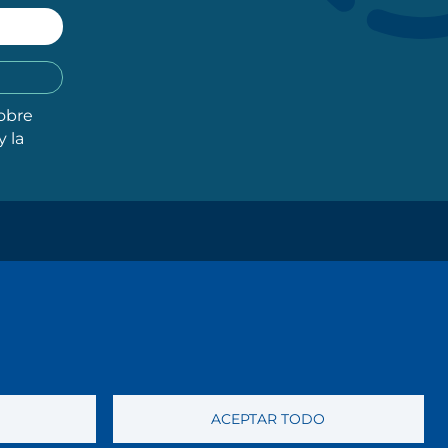
obre
y la
ACEPTAR TODO