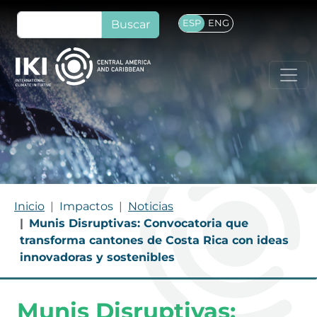
Pasar al contenido principal
Buscar
ESP
ENG
RUTA DE NAVEGACIÓN
Inicio
Impactos
Noticias
Munis Disruptivas: Convocatoria que
transforma cantones de Costa Rica con ideas
innovadoras y sostenibles
Munis Disruptivas: