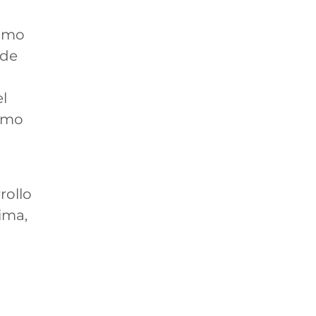
como
 de
l
como
rollo
ima,