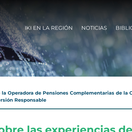
n navigation
IKI EN LA REGIÓN
NOTICIAS
BIBLI
e la Operadora de Pensiones Complementarias de la C
versión Responsable
obre las experiencias de