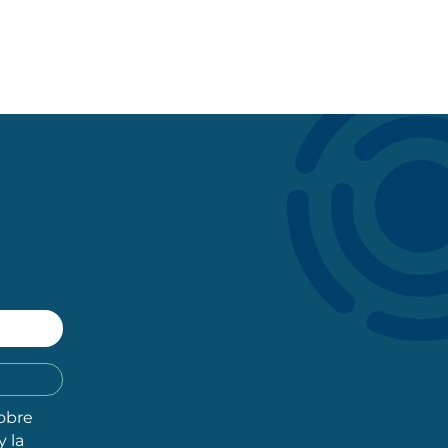
obre
y la