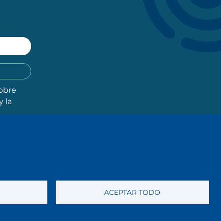
obre
y la
ACEPTAR TODO