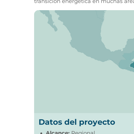
transición energética en muchas área
Datos del proyecto
Alcance:
Regional