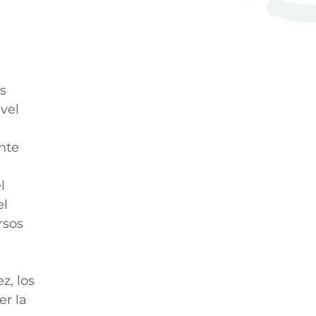
s
vel
nte
l
el
rsos
z, los
er la