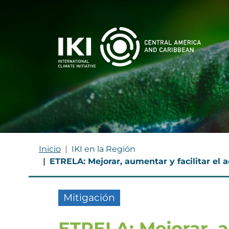
Pasar al contenido principal
MA
RUTA DE NAVEGACIÓ
Inicio
IKI en la Región
ETRELA: Mejorar, aumentar y facilitar el 
Mitigación
ETRELA: Mejorar, au