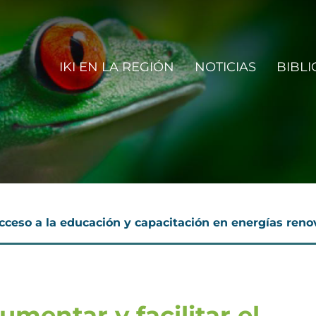
IN NAVIGATION
IKI EN LA REGIÓN
NOTICIAS
BIBLI
N
acceso a la educación y capacitación en energías ren
mentar y facilitar el