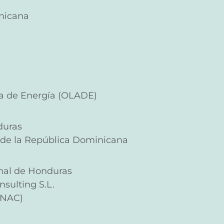
nicana
a de Energía (OLADE)
duras
s de la República Dominicana
nal de Honduras
nsulting S.L.
ENAC)