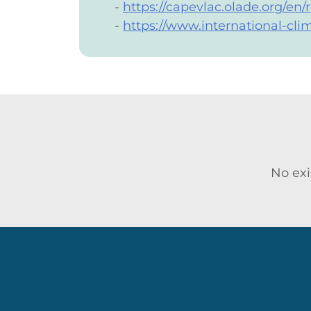
https://capevlac.olade.org/en
https://www.international-cli
No exi