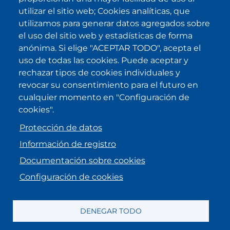
de privacidad
y la acepto.
utilizar el sitio web; Cookies analíticas, que
utilizamos para generar datos agregados sobre
el uso del sitio web y estadísticas de forma
IKI en otras latitudes
anónima. Si elige "ACEPTAR TODO", acepta el
uso de todas las cookies. Puede aceptar y
.
.
.
.
rechazar tipos de cookies individuales y
revocar su consentimiento para el futuro en
cualquier momento en "Configuración de
cookies".
Protección de datos
Información de registro
Documentación sobre cookies
Configuración de cookies
Menu Footer
Aviso legal
Información de registro
Protección de datos
DENEGAR TODO