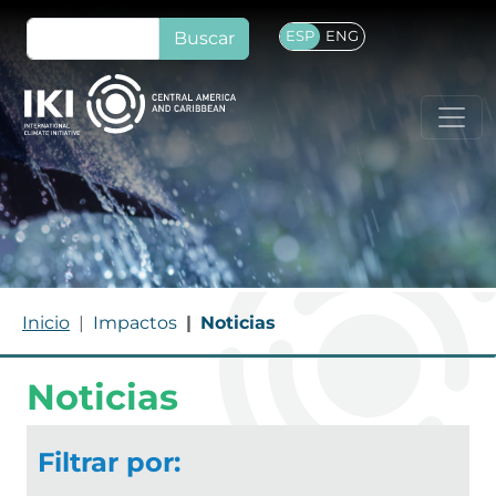
Pasar al contenido principal
Buscar
ESP
ENG
Ruta de navegación
Inicio
Impactos
Noticias
Noticias
Filtrar por: