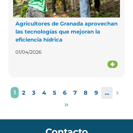
Agricultores de Granada aprovechan
las tecnologías que mejoran la
eficiencia hídrica
01/04/2026
Paginación
Sigu
›
Page
1
Page
Page
Page
Page
Page
Page
Page
Page
2
3
4
5
6
7
8
9
…
Última página
»
Contacto