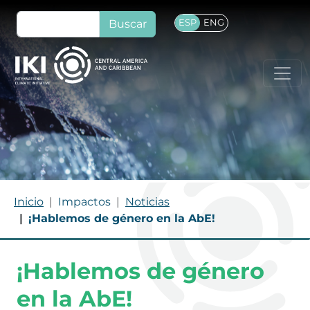
Pasar al contenido principal
Buscar
ESP
ENG
RUTA DE NAVEGACIÓN
Inicio
Impactos
Noticias
¡Hablemos de género en la AbE!
¡Hablemos de género
en la AbE!