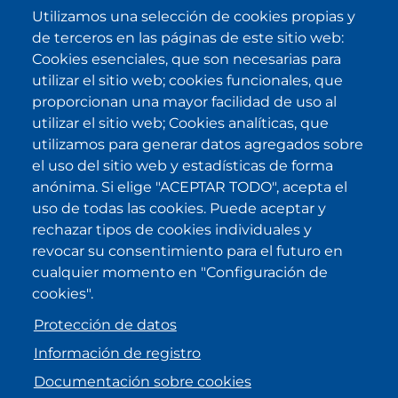
Utilizamos una selección de cookies propias y
de terceros en las páginas de este sitio web:
SUBSCRIBE
Cookies esenciales, que son necesarias para
utilizar el sitio web; cookies funcionales, que
He sido informado/a sobre
política
proporcionan una mayor facilidad de uso al
de privacidad
y la acepto.
utilizar el sitio web; Cookies analíticas, que
utilizamos para generar datos agregados sobre
el uso del sitio web y estadísticas de forma
IKI en otras latitudes
anónima. Si elige "ACEPTAR TODO", acepta el
uso de todas las cookies. Puede aceptar y
.
.
.
.
rechazar tipos de cookies individuales y
revocar su consentimiento para el futuro en
cualquier momento en "Configuración de
cookies".
Protección de datos
Información de registro
Documentación sobre cookies