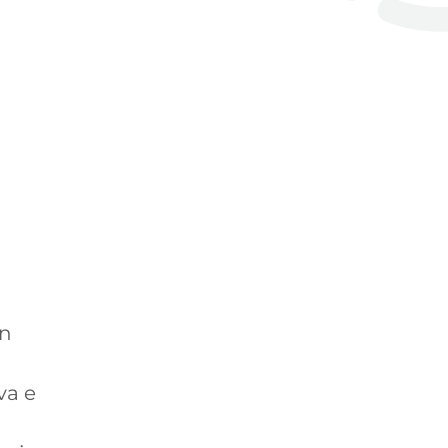
un
va e