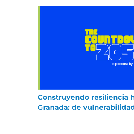
Construyendo resiliencia h
Granada: de vulnerabilidad