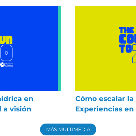
ídrica en
Cómo escalar la 
 a visión
Experiencias en
MÁS MULTIMEDIA