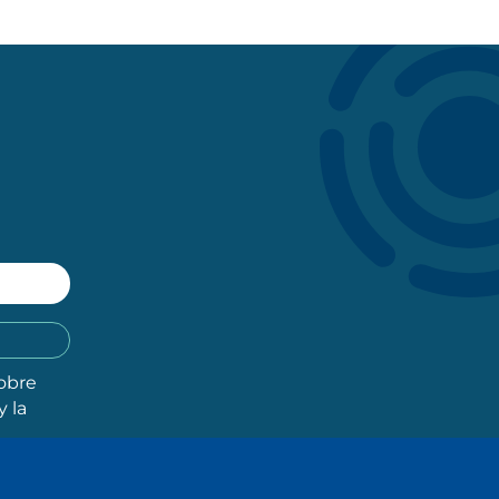
obre
y la