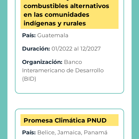
combustibles alternativos
en las comunidades
indígenas y rurales
País:
Guatemala
Duración:
01/2022
al
12/2027
Organización:
Banco
Interamericano de Desarrollo
(BID)
Promesa Climática PNUD
País:
Belice, Jamaica, Panamá