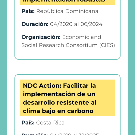
País:
República Dominicana
Duración:
04/2020
al
06/2024
Organización:
Economic and
Social Research Consortium (CIES)
NDC Action: Facilitar la
implementación de un
desarrollo resistente al
clima bajo en carbono
País:
Costa Rica