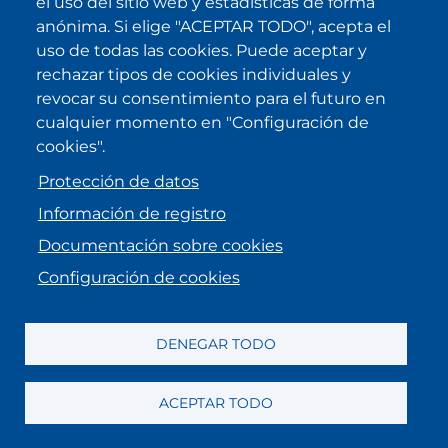
el uso del sitio web y estadísticas de forma
anónima. Si elige "ACEPTAR TODO", acepta el
Duración:
08/2018
al
07/2023
uso de todas las cookies. Puede aceptar y
rechazar tipos de cookies individuales y
Organización:
Greenhouse Gas
revocar su consentimiento para el futuro en
Management Institute (GHGMI)
cualquier momento en "Configuración de
cookies".
Protección de datos
Información de registro
PEEB: Alianza de eficiencia
Documentación sobre cookies
energética en edificios
Configuración de cookies
País:
Costa Rica
DENEGAR TODO
Duración:
10/2017
al
12/2028
Organización:
Deutsche
ACEPTAR TODO
Gesellschaft für Internationale
Zusammenarbeit (GIZ) GmbH