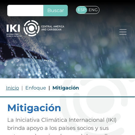
Pasar al contenido principal
Buscar
ESP
ENG
Ruta de navegación
Inicio
Enfoque
Mitigación
Mitigación
La Iniciativa Climática Internacional (IKI)
brinda apoyo a los países socios y sus