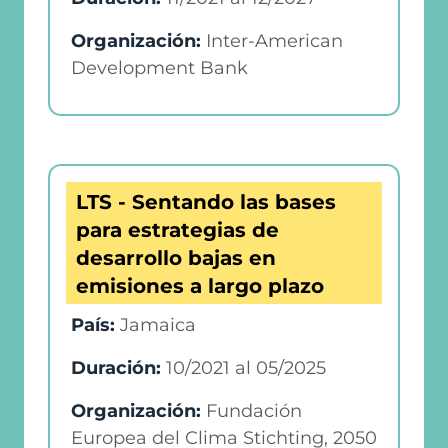
Organización:
Inter-American
Development Bank
LTS - Sentando las bases
para estrategias de
desarrollo bajas en
emisiones a largo plazo
País:
Jamaica
Duración:
10/2021
al
05/2025
Organización:
Fundación
Europea del Clima Stichting, 2050