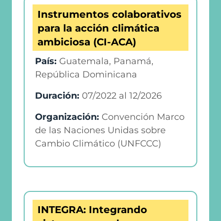
Instrumentos colaborativos
para la acción climática
ambiciosa (CI-ACA)
País:
Guatemala, Panamá,
República Dominicana
Duración:
07/2022
al
12/2026
Organización:
Convención Marco
de las Naciones Unidas sobre
Cambio Climático (UNFCCC)
INTEGRA: Integrando