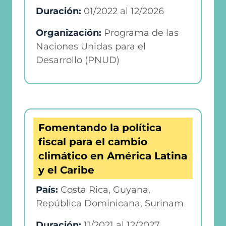
Duración:
01/2022
al
12/2026
Organización:
Programa de las
Naciones Unidas para el
Desarrollo (PNUD)
Fomentando la política
fiscal para el cambio
climático en América Latina
y el Caribe
País:
Costa Rica, Guyana,
República Dominicana, Surinam
Duración:
11/2021
al
12/2027