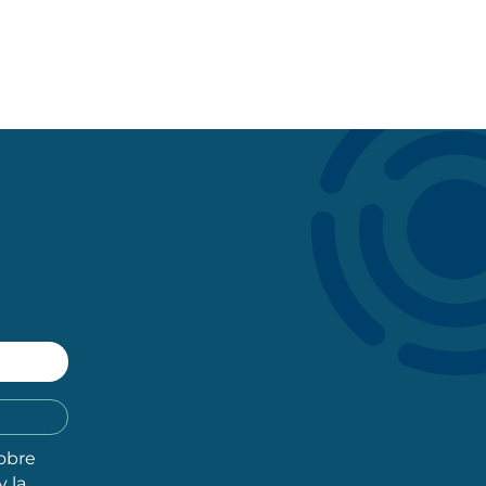
obre
y la