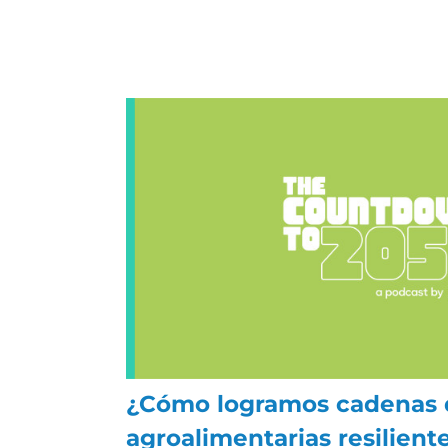
¿Cómo logramos cadenas d
agroalimentarias resilient