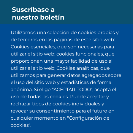
Suscríbase a
nuestro boletín
Utilizamos una selección de cookies propias y
de terceros en las páginas de este sitio web:
SUBSCRIBE
Cookies esenciales, que son necesarias para
utilizar el sitio web; cookies funcionales, que
He sido informado/a sobre
política
proporcionan una mayor facilidad de uso al
de privacidad
y la acepto.
utilizar el sitio web; Cookies analíticas, que
utilizamos para generar datos agregados sobre
el uso del sitio web y estadísticas de forma
IKI en otras latitudes
anónima. Si elige "ACEPTAR TODO", acepta el
uso de todas las cookies. Puede aceptar y
.
.
.
.
rechazar tipos de cookies individuales y
revocar su consentimiento para el futuro en
cualquier momento en "Configuración de
cookies".