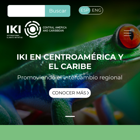
Pasar al contenido principal
Buscar
ESP
ENG
IKI EN CENTROAMÉRICA Y
EL CARIBE
Promoviendo el intercambio regional
CONOCER MÁS